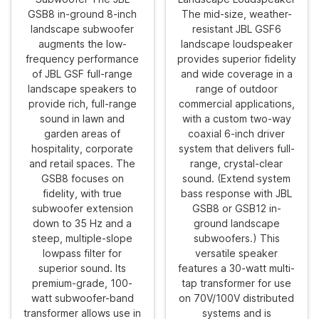
GSB8 in-ground 8-inch
The mid-size, weather-
landscape subwoofer
resistant JBL GSF6
augments the low-
landscape loudspeaker
frequency performance
provides superior fidelity
of JBL GSF full-range
and wide coverage in a
landscape speakers to
range of outdoor
provide rich, full-range
commercial applications,
sound in lawn and
with a custom two-way
garden areas of
coaxial 6-inch driver
hospitality, corporate
system that delivers full-
and retail spaces. The
range, crystal-clear
GSB8 focuses on
sound. (Extend system
fidelity, with true
bass response with JBL
subwoofer extension
GSB8 or GSB12 in-
down to 35 Hz and a
ground landscape
steep, multiple-slope
subwoofers.) This
lowpass filter for
versatile speaker
superior sound. Its
features a 30-watt multi-
premium-grade, 100-
tap transformer for use
watt subwoofer-band
on 70V/100V distributed
transformer allows use in
systems and is