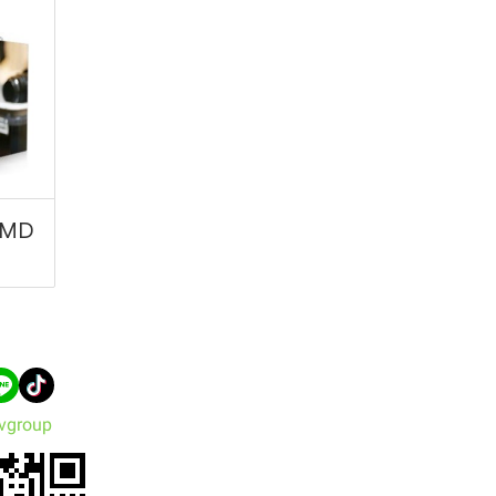
SMD
vgroup