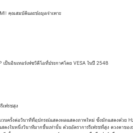
MI: คุณสมบัติและข้อมูลจำเพาะ
P เป็นอินเทอร์เฟซวิดีโอที่ประกาศโดย VESA ในปี 2548
รีเฟรชสูง
นวนครั้งต่อวินาทีที่อุปกรณ์แสดงผลแสดงภาพใหม่ ซึ่งมักแสดงด้วย Hz 
งแสดงในหนึ่งวินาทีมากขึ้นเท่านั้น ด้วยอัตราการรีเฟรชที่สูง ดวงตาข