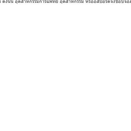
ึ้น ดังนั้น อุตสาหกรรมการแพทย์ อุตสาหกรรม หรืออีสปอร์ตจึงชอบจอภ